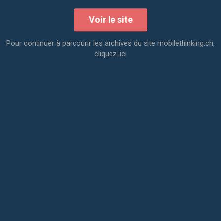
Voir le site
Pour continuer à parcourir les archives du site mobilethinking.ch,
cliquez-ici
Moser – Portail extranet
Éducation, Web
L’école Moser nous a mandaté pour repenser entièrement
l'intranet de l'école et de créer la solution parfaite pour les
besoins métier.