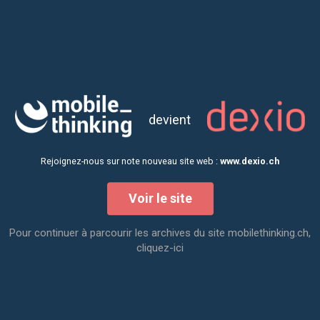
L’équipage de MobileThinking évolue sans cesse,
atteignant cette année un nouveau palier dans sa
dynamique d’équipe.
Jules et Mipam qui étaient alors en stage obtiennent tous
devient
deux leur Bachelor en Développement Web &
Applications, Bachelor proposé par
CREA Genève
. Bravo à
eux et merci pour leur motivation, implication et énergie !
Rejoignez-nous sur note nouveau site web :
www.dexio.ch
Ils rejoignent alors l’équipe en tant que collaborateurs et
Voir le site
développeurs full-stack. Leurs compétences viennent
compléter celles de la team.
Pour continuer à parcourir les archives du site mobilethinking.ch,
cliquez-ici
En octobre, c’est au tour de Roseline de rejoindre
l’équipage en tant que Spécialiste Marketing Digital
Junior. Elle a pour mission de renforcer la visibilité de
MobileThinking sur les réseaux sociaux et de rédiger des