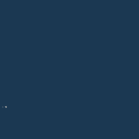
s.
-ici